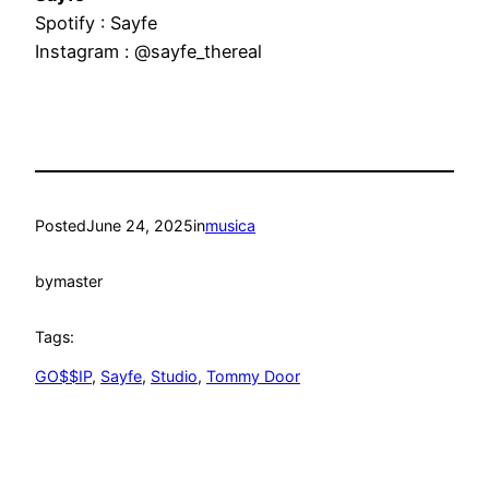
Spotify : Sayfe
Instagram : @sayfe_thereal
Posted
June 24, 2025
in
musica
by
master
Tags:
GO$$IP
, 
Sayfe
, 
Studio
, 
Tommy Door