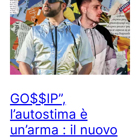
GO$$IP”,
l’autostima è
un’arma : il nuovo