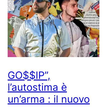
GO$$IP”,
l’autostima è
un’arma : il nuovo