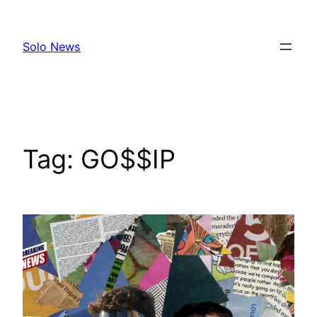
Skip
to
Solo News
content
Tag:
GO$$IP