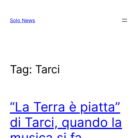
Skip
to
Solo News
content
Tag:
Tarci
“La Terra è piatta”
di Tarci, quando la
musica si fa