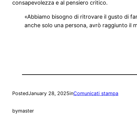
consapevolezza e al pensiero critico.
«Abbiamo bisogno di ritrovare il gusto di f
anche solo una persona, avrò raggiunto il mi
Posted
January 28, 2025
in
Comunicati stampa
by
master