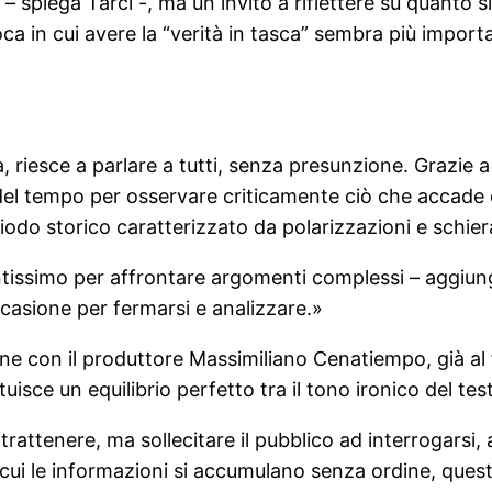
 – spiega Tarci -, ma un invito a riflettere su quanto
ca in cui avere la “verità in tasca” sembra più impor
, riesce a parlare a tutti, senza presunzione. Grazie a
si del tempo per osservare criticamente ciò che accade
odo storico caratterizzato da polarizzazioni e schiera
tissimo per affrontare argomenti complessi – aggiung
asione per fermarsi e analizzare.»
zione con il produttore Massimiliano Cenatiempo, già al
tuisce un equilibrio perfetto tra il tono ironico del te
rattenere, ma sollecitare il pubblico ad interrogarsi, 
ui le informazioni si accumulano senza ordine, questa