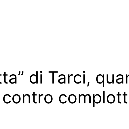
tta” di Tarci, qu
o contro complott