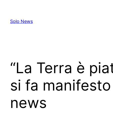
Skip
to
content
Solo News
“La Terra è pia
si fa manifest
news