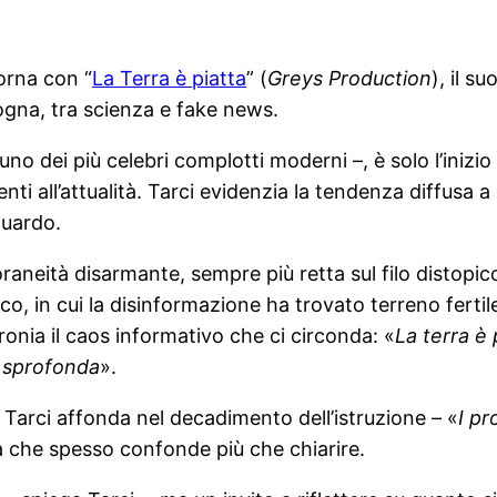
orna con “
La Terra è piatta
” (
Greys Production
), il s
zogna, tra scienza e fake news.
uno dei più celebri complotti moderni –, è solo l’iniz
enti all’attualità. Tarci evidenzia la tendenza diffusa 
guardo.
oraneità disarmante, sempre più retta sul filo distopi
, in cui la disinformazione ha trovato terreno fertile
ironia il caos informativo che ci circonda: «
La terra è 
a sprofonda
».
 Tarci affonda nel decadimento dell’istruzione – «
I pr
ia che spesso confonde più che chiarire.