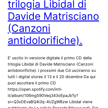
trilogia Libidal di
Davide Matrisciano
(Canzoni
antidolorifiche).
E’ uscito in versione digitale il primo CD della
trilogia Libidal di Davide Matrisciano (Canzoni
antidolorifiche). I prossimi due Cd usciranno su
tutti i digital stores il 13 e il 20 dicembre Da qui
puoi ascoltare il primo CD
https://open.spotify.com/intl-
it/album/106mg590Veq343oEpaJbTy?
si=Q3xDEvaBQ4i3q-4UZgWBzw Libidal viene