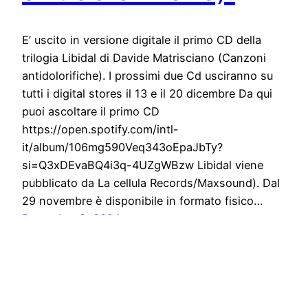
E’ uscito in versione digitale il primo CD della
trilogia Libidal di Davide Matrisciano (Canzoni
antidolorifiche). I prossimi due Cd usciranno su
tutti i digital stores il 13 e il 20 dicembre Da qui
puoi ascoltare il primo CD
https://open.spotify.com/intl-
it/album/106mg590Veq343oEpaJbTy?
si=Q3xDEvaBQ4i3q-4UZgWBzw Libidal viene
pubblicato da La cellula Records/Maxsound). Dal
29 novembre è disponibile in formato fisico…
December 8, 2024