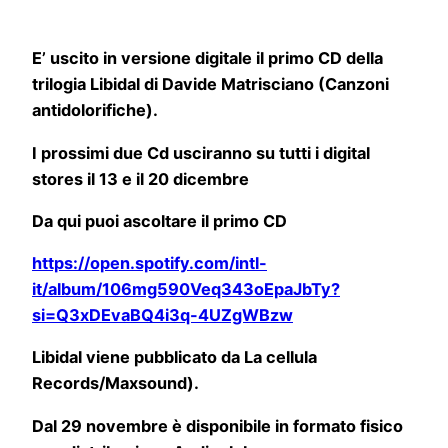
E’ uscito in versione digitale il primo CD della
trilogia Libidal di Davide Matrisciano (Canzoni
antidolorifiche).
I prossimi due Cd usciranno su tutti i digital
stores il 13 e il 20 dicembre
Da qui puoi ascoltare il primo CD
https://open.spotify.com/intl-
it/album/106mg590Veq343oEpaJbTy?
si=Q3xDEvaBQ4i3q-4UZgWBzw
Libidal viene pubblicato da La cellula
Records/Maxsound).
Dal 29 novembre è disponibile in formato fisico