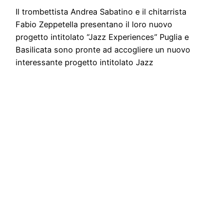
Il trombettista Andrea Sabatino e il chitarrista
Fabio Zeppetella presentano il loro nuovo
progetto intitolato “Jazz Experiences” Puglia e
Basilicata sono pronte ad accogliere un nuovo
interessante progetto intitolato Jazz
Experiences, fortemente voluto dal talentuoso
trombettista jazz e compositore Andrea
Sabatino, una nuova esperienza in cui lui ha
coinvolto Fabio Zeppetella, noto chitarrista jazz
e…
September 29, 2023