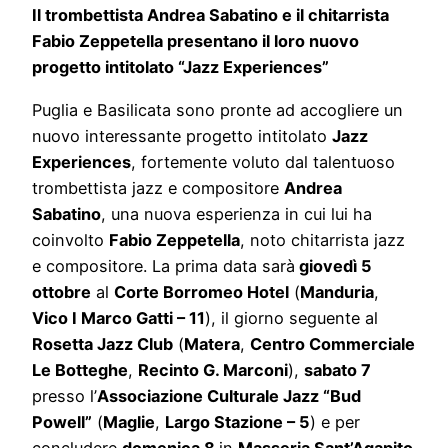
Il trombettista Andrea Sabatino e il chitarrista
Fabio Zeppetella presentano il loro nuovo
progetto intitolato “Jazz Experiences”
Puglia e Basilicata sono pronte ad accogliere un
nuovo interessante progetto intitolato
Jazz
Experiences
, fortemente voluto dal talentuoso
trombettista jazz e compositore
Andrea
Sabatino
, una nuova esperienza in cui lui ha
coinvolto
Fabio Zeppetella
, noto chitarrista jazz
e compositore. La prima data sarà
giovedì 5
ottobre
al
Corte Borromeo Hotel
(
Manduria
,
Vico I Marco Gatti – 11
), il giorno seguente al
Rosetta Jazz Club
(
Matera
,
Centro Commerciale
Le Botteghe
,
Recinto G. Marconi
),
sabato 7
presso l’
Associazione Culturale Jazz “Bud
Powell”
(
Maglie
,
Largo Stazione – 5
) e per
concludere
domenica 8
in
Masseria Sant’Agapito