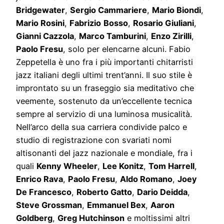
Bridgewater
,
Sergio Cammariere
,
Mario Biondi
,
Mario Rosini
,
Fabrizio
Bosso
,
Rosario Giuliani
,
Gianni Cazzola
,
Marco Tamburini
,
Enzo Zirilli
,
Paolo Fresu
, solo per elencarne alcuni. Fabio
Zeppetella è uno fra i più importanti chitarristi
jazz italiani degli ultimi trent’anni. Il suo stile è
improntato su un fraseggio sia meditativo che
veemente, sostenuto da un’eccellente tecnica
sempre al servizio di una luminosa musicalità.
Nell’arco della sua carriera condivide palco e
studio di registrazione con svariati nomi
altisonanti del jazz nazionale e mondiale, fra i
quali
Kenny Wheeler
,
Lee Konitz
,
Tom Harrell
,
Enrico Rava
,
Paolo Fresu
,
Aldo Romano
,
Joey
De Francesco
,
Roberto Gatto
,
Dario Deidda
,
Steve Grossman
,
Emmanuel Bex
,
Aaron
Goldberg
,
Greg Hutchinson
e moltissimi altri