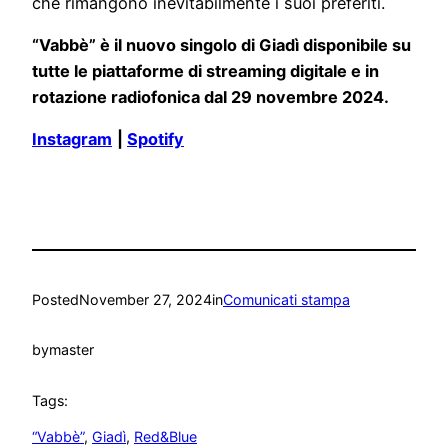
che rimangono inevitabilmente i suoi preferiti.
“Vabbè” è il nuovo singolo di Giadì disponibile su
tutte le piattaforme di streaming digitale e in
rotazione radiofonica dal 29 novembre 2024.
Instagram
|
Spotify
Posted
November 27, 2024
in
Comunicati stampa
by
master
Tags:
“Vabbè”
, 
Giadì
, 
Red&Blue