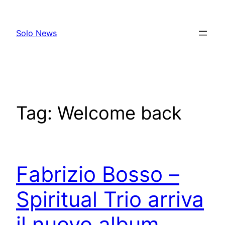
Skip
to
Solo News
content
Tag:
Welcome back
Fabrizio Bosso –
Spiritual Trio arriva
il nuovo album