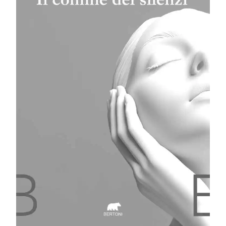
Viviana Picchiarelli
uscita con il suo