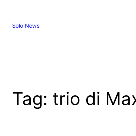
Skip
to
content
Solo News
Tag:
trio di M