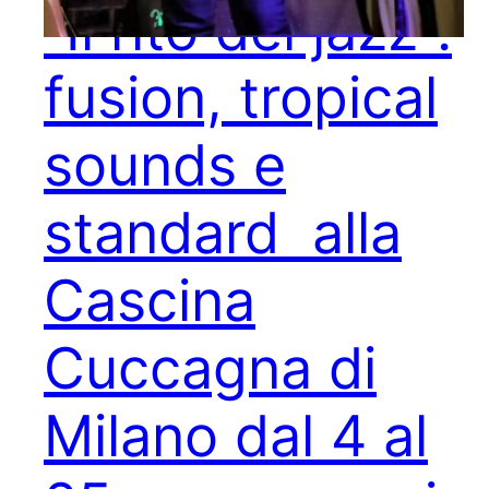
“Il rito del jazz”:
fusion, tropical
sounds e
standard alla
Cascina
Cuccagna di
Milano dal 4 al