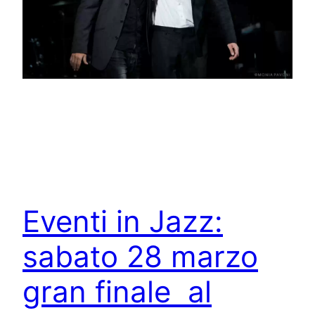
Eventi in Jazz:
sabato 28 marzo
gran finale al