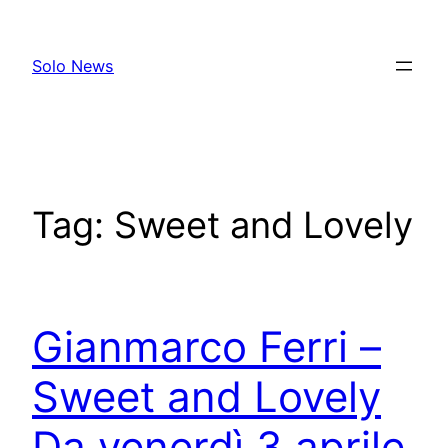
Skip
to
Solo News
content
Tag:
Sweet and Lovely
Gianmarco Ferri –
Sweet and Lovely
Da venerdì 3 aprile