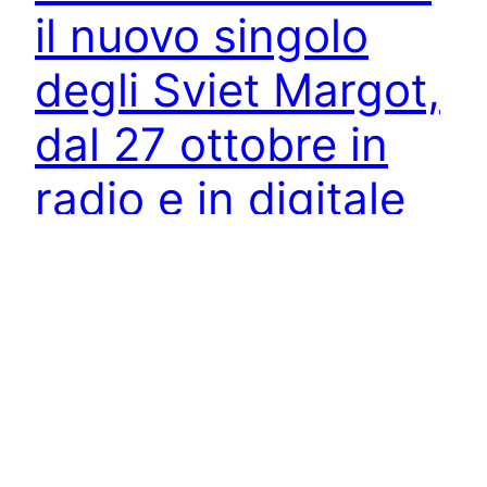
il nuovo singolo
degli Sviet Margot,
dal 27 ottobre in
radio e in digitale
Dal 27 ottobre 2023 sarà disponibile in rotazione
radiofonica e su tutte le piattaforme di streaming
digitale “Distante da chi”, il nuovo singolo degli
Sviet Margot. “Distante da chi” è l’unico brano
italiano della band estratto dall’album “Into the
Badlands”. È una canzone sognante e
orecchiabile, con una linea melodica accattivante
e un ritornello molto…