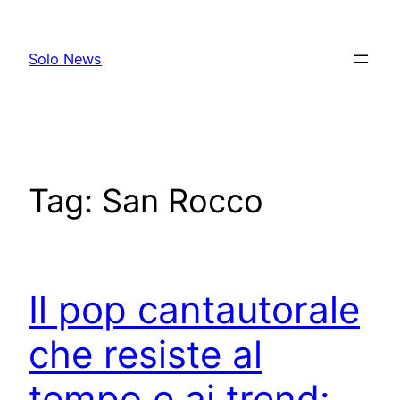
Skip
to
Solo News
content
Tag:
San Rocco
Il pop cantautorale
che resiste al
tempo e ai trend: