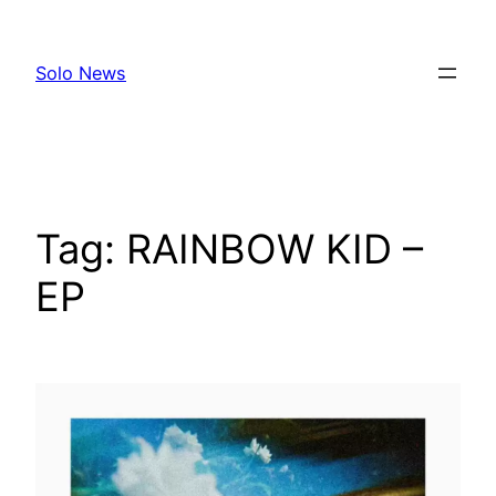
Skip
to
Solo News
content
Tag:
RAINBOW KID –
EP