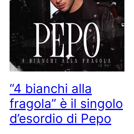
“4 bianchi alla
fragola” è il singolo
d’esordio di Pepo