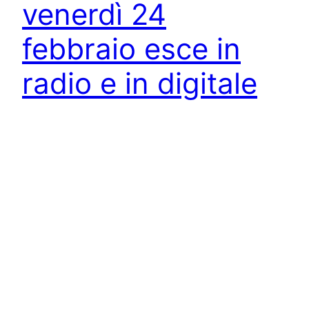
venerdì 24
febbraio esce in
radio e in digitale
“MOMENTO
DISTRATTO” il
nuovo singolo
Dal 24 febbraio 2023 sarà disponibile sulle
piattaforme digitali di streaming e in rotazione
radiofonica “MOMENTO DISTRATTO”, il nuovo
singolo di Paola Di Leo. “Momento Distratto” è un