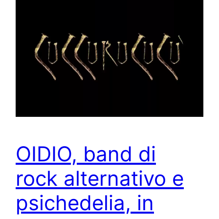
OIDIO, band di
rock alternativo e
psichedelia, in