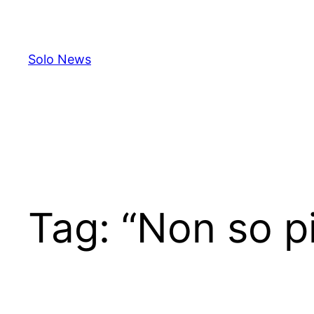
Skip
to
content
Solo News
Tag:
“Non so pi