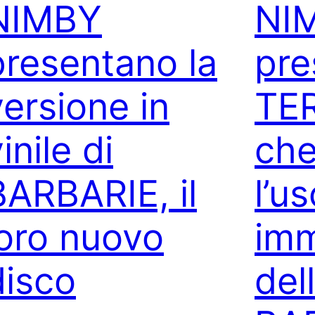
NIMBY
NI
presentano la
pre
versione in
TER
inile di
che
BARBARIE, il
l’us
loro nuovo
imm
disco
del