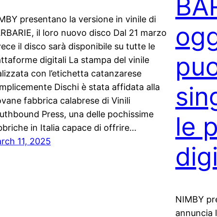
BAR
MBY presentano la versione in vinile di
ogg
RBARIE, il loro nuovo disco Dal 21 marzo
vece il disco sarà disponibile su tutte le
puo
attaforme digitali La stampa del vinile
alizzata con l’etichetta catanzarese
sin
mplicemente Dischi è stata affidata alla
ovane fabbrica calabrese di Vinili
uthbound Press, una delle pochissime
le 
bbriche in Italia capace di offrire…
rch 11, 2025
digi
NIMBY pr
annuncia l