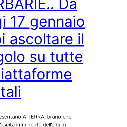
BARIE.. Da
i 17 gennaio
i ascoltare il
golo su tutte
piattaforme
tali
esentano A TERRA, brano che
’uscita imminente dell’album