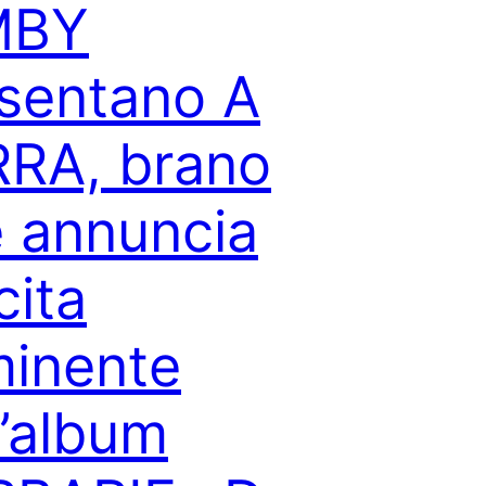
MBY
sentano A
RA, brano
 annuncia
cita
inente
l’album