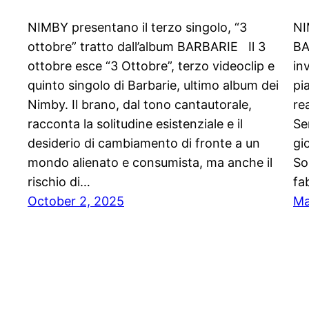
NIMBY presentano il terzo singolo, “3
NI
ottobre” tratto dall’album BARBARIE Il 3
BA
ottobre esce “3 Ottobre”, terzo videoclip e
in
quinto singolo di Barbarie, ultimo album dei
pi
Nimby. Il brano, dal tono cantautorale,
re
racconta la solitudine esistenziale e il
Se
desiderio di cambiamento di fronte a un
gi
mondo alienato e consumista, ma anche il
So
rischio di…
fa
October 2, 2025
Ma