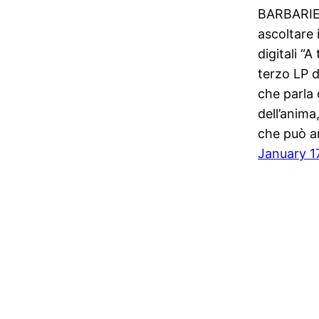
BARBARIE.
ascoltare 
digitali “A
terzo LP d
che parla 
dell’anim
che può a
January 1