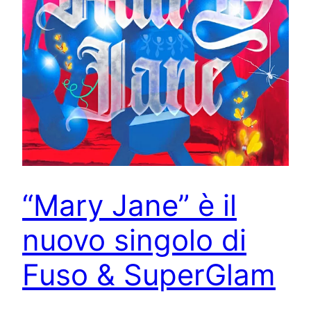
“Mary Jane” è il
nuovo singolo di
Fuso & SuperGlam