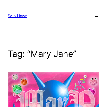
Skip
to
Solo News
content
Tag:
“Mary Jane”