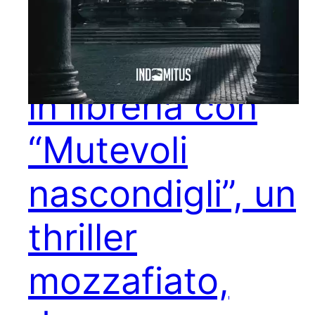
Mariano
Sabatini torna
in libreria con
“Mutevoli
nascondigli”, un
thriller
mozzafiato,