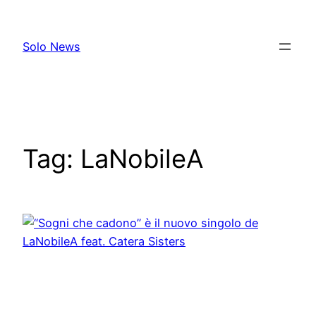
Skip
to
Solo News
content
Tag:
LaNobileA