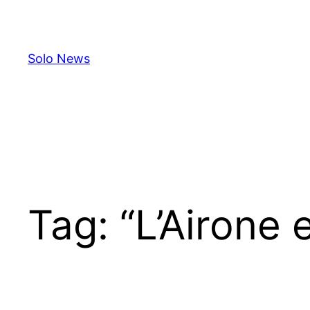
Skip
to
content
Solo News
Tag:
“L’Airone e