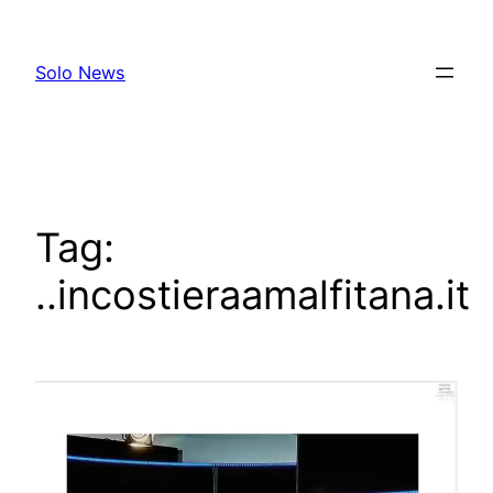
Skip
to
Solo News
content
Tag:
..incostieraamalfitana.it