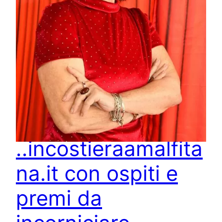
Sta per chiudersi
..incostieraamalfita
na.it con ospiti e
premi da