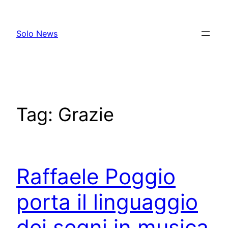
Skip
to
Solo News
content
Tag:
Grazie
Raffaele Poggio
porta il linguaggio
dei segni in musica