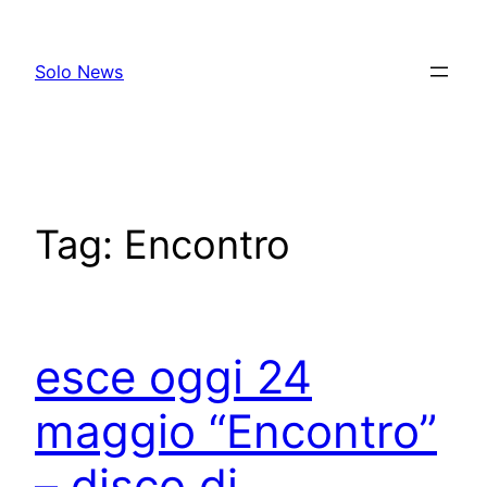
Skip
to
Solo News
content
Tag:
Encontro
esce oggi 24
maggio “Encontro”
– disco di