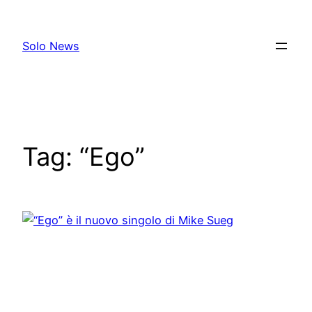
Skip
to
Solo News
content
Tag:
“Ego”