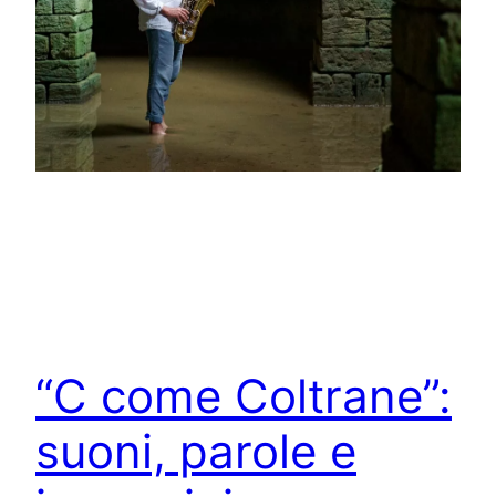
“C come Coltrane”:
suoni, parole e