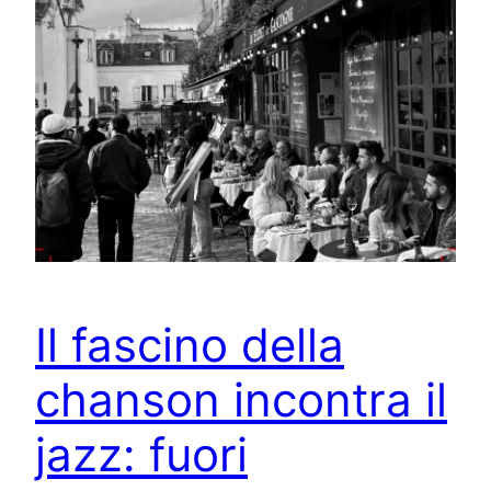
Il fascino della
chanson incontra il
jazz: fuori