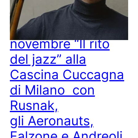
Dal 4 al 25
novembre “Il rito
del jazz” alla
Cascina Cuccagna
di Milano con
Rusnak,
gli Aeronauts,
Falzone e Andreoli