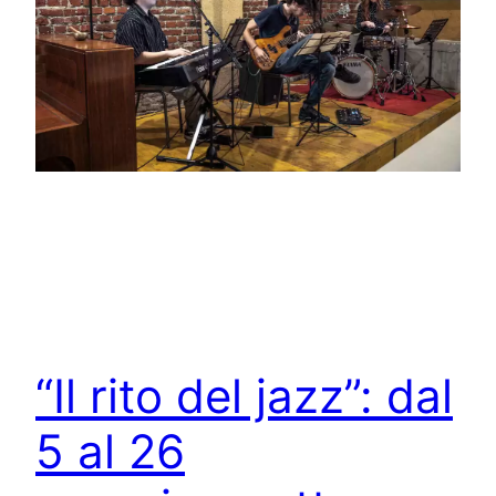
“Il rito del jazz”: dal
5 al 26