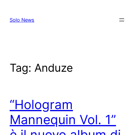
Skip
to
Solo News
content
Tag:
Anduze
“Hologram
Mannequin Vol. 1”
è il nuovo album di