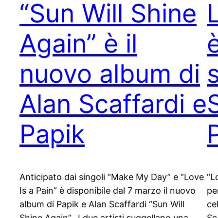
“Sun Will Shine
Again” è il
nuovo album di
Alan Scaffardi e
Papik
Anticipato dai singoli “Make My Day” e “Love
“L
Is a Pain” è disponibile dal 7 marzo il nuovo
pe
album di Papik e Alan Scaffardi “Sun Will
ce
Shine Again”. I due artisti suggellano una
Sc