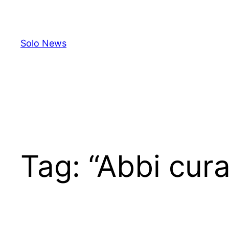
Skip
to
content
Solo News
Tag:
“Abbi cur