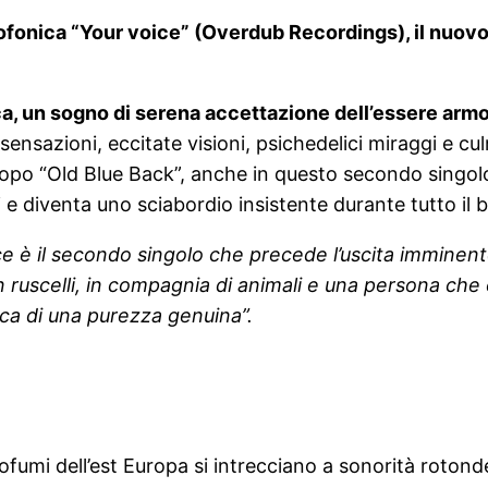
fonica “Your voice” (Overdub Recordings), il nuovo 
sca, un sogno di serena accettazione dell’essere arm
sazioni, eccitate visioni, psichedelici miraggi e cu
po “Old Blue Back”, anche in questo secondo singolo
i e diventa uno sciabordio insistente durante tutto il 
ce è il secondo singolo che precede l’uscita immine
 ruscelli, in compagnia di animali e una persona che
rca di una purezza genuina”.
ofumi dell’est Europa si intrecciano a sonorità rotonde,