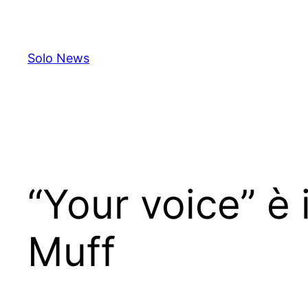
Skip
to
content
Solo News
“Your voice” è 
Muff