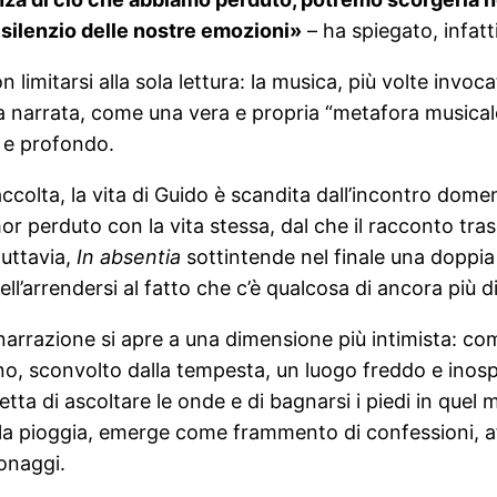
 silenzio delle nostre emozioni»
– ha spiegato, infatti
 limitarsi alla sola lettura: la musica, più volte invo
 narrata, come una vera e propria “metafora musicale”, 
 e profondo.
a raccolta, la vita di Guido è scandita dall’incontro dom
r perduto con la vita stessa, dal che il racconto tras
tuttavia,
In absentia
sottintende nel finale una doppia
ll’arrendersi al fatto che c’è qualcosa di ancora più di
narrazione si apre a una dimensione più intimista: co
no, sconvolto dalla tempesta, un luogo freddo e inospit
cetta di ascoltare le onde e di bagnarsi i piedi in quel
la pioggia, emerge come frammento di confessioni, aff
onaggi.