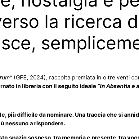
verso la ricerca 
isce, sempliceme
rum”
(GFE, 2024), raccolta premiata in oltre venti conc
ornato in libreria con il seguito ideale
“In Absentia e a
e, più difficile da nominare. Una traccia che si annid
iù nessuno a rispondere.
o spazio sospeso, tra memoria e presente, tra voce e