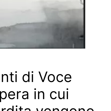
onti di Voce
pera in cui
erdita vengono