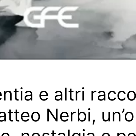
ntia e altri racc
tteo Nerbi, un’o
, nostalgia e p