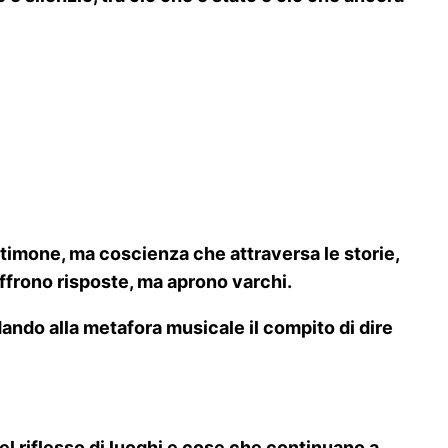
stimone, ma coscienza che attraversa le storie,
frono risposte, ma aprono varchi.
dando alla metafora musicale il compito di dire
 riflesso di luoghi e cose che continuano a