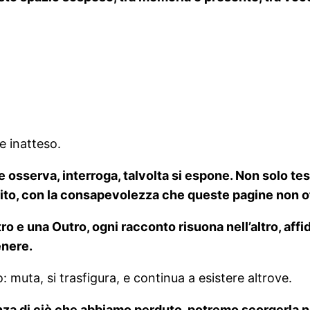
.
e inatteso.
osserva, interroga, talvolta si espone. Non solo te
to, con la consapevolezza che queste pagine non of
 e una Outro, ogni racconto risuona nell’altro, affi
enere.
uta, si trasfigura, e continua a esistere altrove.
a di ciò che abbiamo perduto, potremo scorgerla nel