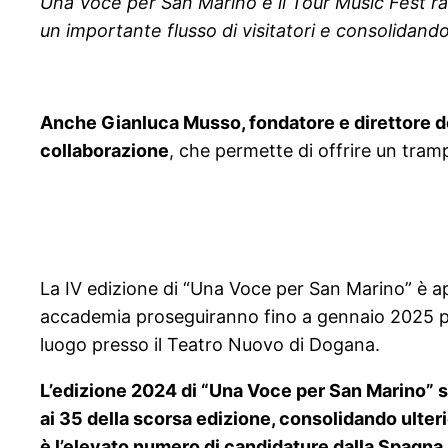
Una Voce per San Marino e il Tour Music Fest r
un importante flusso di visitatori e consolidando
Anche Gianluca Musso, fondatore e direttore de
collaborazione
, che permette di offrire un tramp
La IV edizione di “Una Voce per San Marino” è aper
accademia proseguiranno fino a gennaio 2025 pres
luogo presso il Teatro Nuovo di Dogana.
L’edizione 2024 di “Una Voce per San Marino” st
ai 35 della scorsa edizione, consolidando ulteri
è l’elevato numero di candidature dalla Spagna,