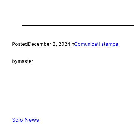
Posted
December 2, 2024
in
Comunicati stampa
by
master
Solo News