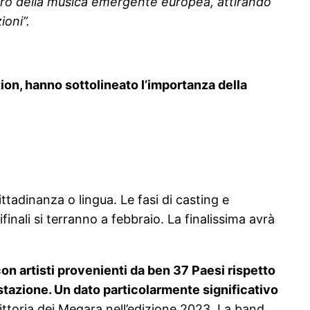
tro della musica emergente europea, attirando
ioni”.
on, hanno sottolineato l’importanza della
ttadinanza o lingua. Le fasi di casting e
ali si terranno a febbraio. La finalissima avrà
on artisti provenienti da ben 37 Paesi rispetto
estazione. Un dato particolarmente significativo
ttoria dei Megara nell’edizione 2023. La band