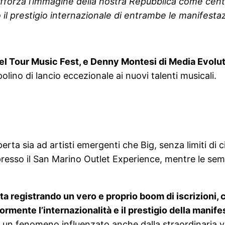
afforza l’immagine della nostra Repubblica come cen
 il prestigio internazionale di entrambe le manifestaz
l Tour Music Fest, e Denny Montesi di Media Evoluti
olino di lancio eccezionale ai nuovi talenti musicali.
ta sia ad artisti emergenti che Big, senza limiti di ci
so il San Marino Outlet Experience, mentre le semifin
a registrando un vero e proprio boom di iscrizioni, c
ormente l’internazionalità e il prestigio della manif
un fenomeno influenzato anche dalla straordinaria vi