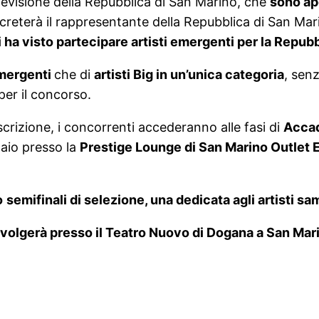
elevisione della Repubblica di San Marino, che
sono ape
ecreterà il rappresentante della Repubblica di San Mari
ha visto partecipare artisti emergenti per la Repubb
Emergenti
che di
artisti Big in un’unica categoria
, senz
per il concorso.
iscrizione, i concorrenti accederanno alle fasi di
Accad
aio presso la
Prestige Lounge di San Marino Outlet 
o
semifinali di selezione, una dedicata agli artisti s
svolgerà presso il Teatro Nuovo di Dogana a San Mar