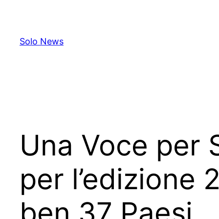
Skip
to
content
Solo News
Una Voce per S
per l’edizione 
ben 37 Paesi