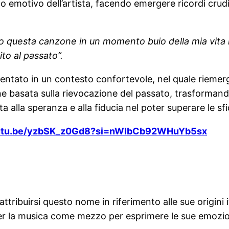
 emotivo dell’artista, facendo emergere ricordi crudi 
to questa canzone in un momento buio della mia vita 
to al passato”.
sentato in un contesto confortevole, nel quale riemerg
 basata sulla rievocazione del passato, trasformando 
alla speranza e alla fiducia nel poter superare le sfi
outu.be/yzbSK_z0Gd8?si=nWlbCb92WHuYb5sx
ttribuirsi questo nome in riferimento alle sue origini 
 per la musica come mezzo per esprimere le sue emozio