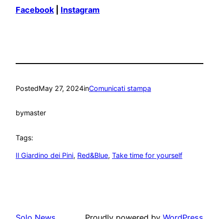
Facebook
|
Instagram
Posted
May 27, 2024
in
Comunicati stampa
by
master
Tags:
Il Giardino dei Pini
, 
Red&Blue
, 
Take time for yourself
Solo News
Proudly powered by
WordPress