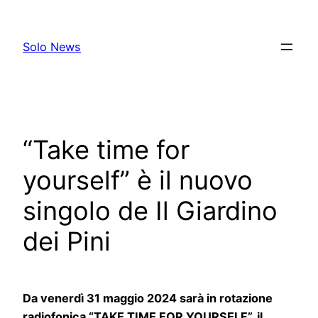
Skip
to
Solo News
content
“Take time for
yourself” è il nuovo
singolo de Il Giardino
dei Pini
Da venerdì 31 maggio 2024 sarà in rotazione
radiofonica “TAKE TIME FOR YOURSELF”, il