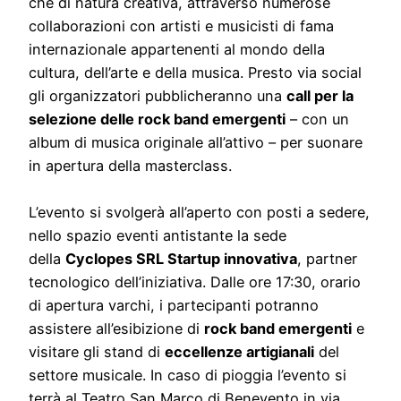
che di natura creativa, attraverso numerose
collaborazioni con artisti e musicisti di fama
internazionale appartenenti al mondo della
cultura, dell’arte e della musica. Presto via social
gli organizzatori pubblicheranno una
call per la
selezione delle rock band emergenti
– con un
album di musica originale all’attivo – per suonare
in apertura della masterclass.
L’evento si svolgerà all’aperto con posti a sedere,
nello spazio eventi antistante la sede
della
Cyclopes SRL Startup innovativa
, partner
tecnologico dell’iniziativa. Dalle ore 17:30, orario
di apertura varchi, i partecipanti potranno
assistere all’esibizione di
rock band emergenti
e
visitare gli stand di
eccellenze artigianali
del
settore musicale. In caso di pioggia l’evento si
terrà al Teatro San Marco di Benevento in via