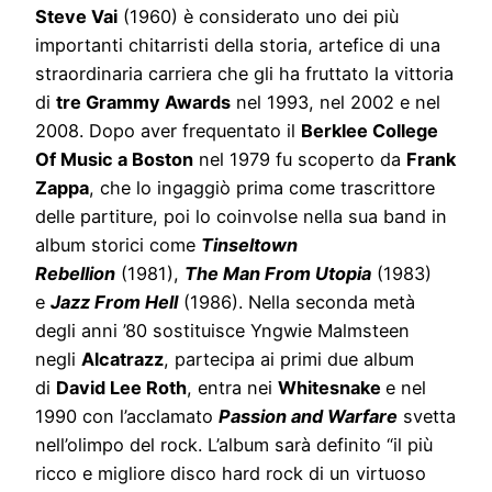
Steve Vai
(1960) è considerato uno dei più
importanti chitarristi della storia, artefice di una
straordinaria carriera che gli ha fruttato la vittoria
di
tre Grammy Awards
nel 1993, nel 2002 e nel
2008. Dopo aver frequentato il
Berklee College
Of Music a Boston
nel 1979 fu scoperto da
Frank
Zappa
, che lo ingaggiò prima come trascrittore
delle partiture, poi lo coinvolse nella sua band in
album storici come
Tinseltown
Rebellion
(1981),
The Man From Utopia
(1983)
e
Jazz From Hell
(1986). Nella seconda metà
degli anni ’80 sostituisce Yngwie Malmsteen
negli
Alcatrazz
, partecipa ai primi due album
di
David Lee Roth
, entra nei
Whitesnake
e nel
1990 con l’acclamato
Passion and Warfare
svetta
nell’olimpo del rock. L’album sarà definito “il più
ricco e migliore disco hard rock di un virtuoso