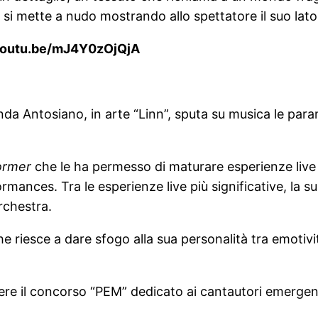
 si mette a nudo mostrando allo spettatore il suo lat
//youtu.be/mJ4Y0zOjQjA
da Antosiano, in arte “Linn”, sputa su musica le paran
ormer
che le ha permesso di maturare esperienze live
rmances. Tra le esperienze live più significative, la s
rchestra.
he riesce a dare sfogo alla sua personalità tra emoti
cere il concorso “PEM” dedicato ai cantautori emergent