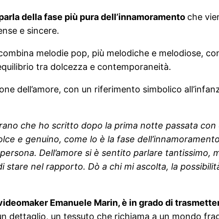
 parla della fase più pura dell’innamoramento
che vie
ense e sincere.
ombina melodie pop, più melodiche e melodiose, con e
quilibrio tra dolcezza e contemporaneità.
zione dell’amore, con un riferimento simbolico all’infa
rano che ho scritto dopo la prima notte passata con q
lce e genuino, come lo è la fase dell’innamoramento
ra persona. Dell’amore si è sentito parlare tantissimo
tare nel rapporto. Dò a chi mi ascolta, la possibilità
 il videomaker Emanuele Marin, è in grado di trasmette
n dettaglio, un tessuto che richiama a un mondo fragi