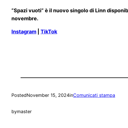
“Spazi vuoti” è il nuovo singolo di Linn disponi
novembre.
Instagram
|
TikTok
Posted
November 15, 2024
in
Comunicati stampa
by
master