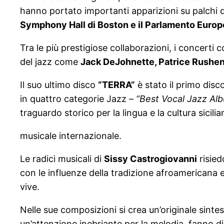
hanno portato importanti apparizioni su palchi di
Symphony Hall di Boston e il Parlamento Europ
Tra le più prestigiose collaborazioni, i concert
del jazz come
Jack DeJohnette, Patrice Rushe
Il suo ultimo disco
“TERRA”
è stato il primo disc
in quattro categorie Jazz –
“Best Vocal Jazz Al
traguardo storico per la lingua e la cultura sicili
musicale internazionale.
Le radici musicali di
Sissy Castrogiovanni
risied
con le influenze della tradizione afroamericana 
vive.
Nelle sue composizioni si crea un’originale sinte
un’attenzione inebriante per la melodia, fanno 