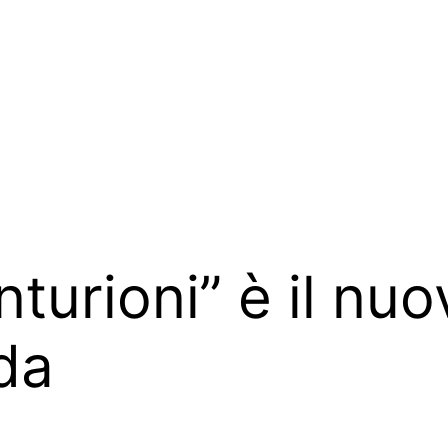
nturioni” è il nu
da