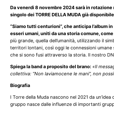
Da venerdì 8 novembre 2024 sarà in rotazion
singolo dei TORRE DELLA MUDA già disponibile s
“Siamo tutti centurioni”, che anticipa l’album i
esseri umani, uniti da una storia comune, come
più grande, quella dell’umanità, utilizzando il
territori lontani, così oggi le connessioni umane
che si sono fusi attraverso la storia. Il nostro D
Spiega la band a proposito del brano:
«Il messag
collettiva: “Non laviamocene le mani”, non pos
Biografia
I Torre della Muda nascono nel 2021 da un’idea di
gruppo nasce dalle influenze di importanti grup