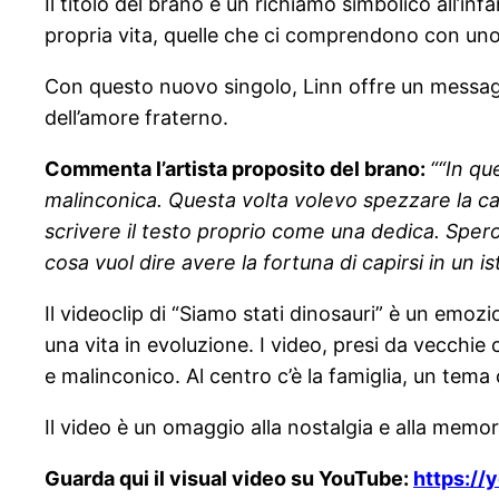
Il titolo del brano è un richiamo simbolico all’i
propria vita, quelle che ci comprendono con un
Con questo nuovo singolo, Linn offre un messaggio 
dell’amore fraterno.
Commenta l’artista proposito del brano:
““In qu
malinconica. Questa volta volevo spezzare la ca
scrivere il testo proprio come una dedica. Spero
cosa vuol dire avere la fortuna di capirsi in un is
Il videoclip di “Siamo stati dinosauri” è un emoz
una vita in evoluzione. I video, presi da vecchie 
e malinconico. Al centro c’è la famiglia, un tema c
Il video è un omaggio alla nostalgia e alla memori
Guarda qui il visual video su YouTube:
https:/