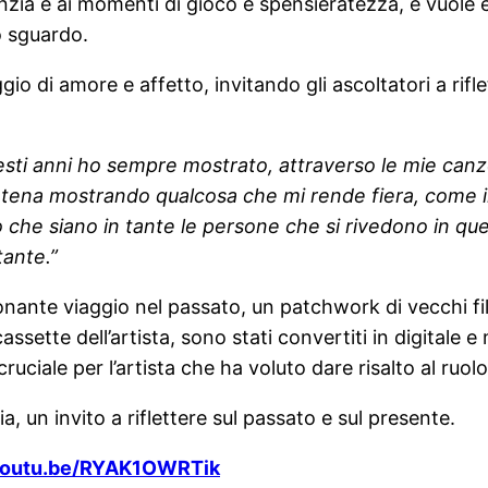
nfanzia e ai momenti di gioco e spensieratezza, e vuole
o sguardo.
di amore e affetto, invitando gli ascoltatori a riflett
esti anni ho sempre mostrato, attraverso le mie canz
tena mostrando qualcosa che mi rende fiera, come il
 che siano in tante le persone che si rivedono in que
tante.”
ionante viaggio nel passato, un patchwork di vecchi fil
cassette dell’artista, sono stati convertiti in digital
ruciale per l’artista che ha voluto dare risalto al ruol
a, un invito a riflettere sul passato e sul presente.
/youtu.be/RYAK1OWRTik