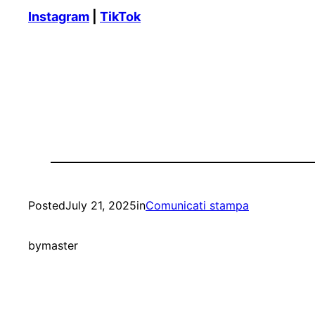
Instagram
|
TikTok
Posted
July 21, 2025
in
Comunicati stampa
by
master