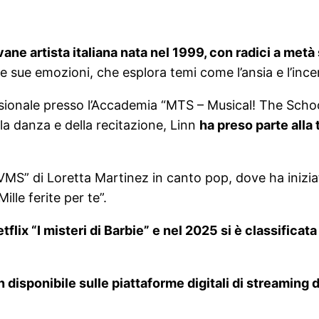
vane artista italiana nata nel 1999, con radici a met
le sue emozioni, che esplora temi come l’ansia e l’ince
ionale presso l’Accademia “MTS – Musical! The School
lla danza e della recitazione, Linn
ha preso parte alla 
VMS” di Loretta Martinez in canto pop, dove ha iniziato 
ille ferite per te”.
lix “I misteri di Barbie” e nel 2025 si è classificata t
n disponibile sulle piattaforme digitali di streaming d