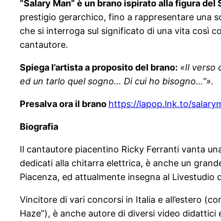
“Salary Man” è un brano ispirato alla figura de
prestigio gerarchico, fino a rappresentare una so
che si interroga sul significato di una vita cos
cantautore.
Spiega l’artista a proposito del brano:
«Il verso
ed un tarlo quel sogno… Di cui ho bisogno…”».
Presalva ora il brano
https://lapop.lnk.to/salar
Biografia
Il cantautore piacentino Ricky Ferranti vanta u
dedicati alla chitarra elettrica, è anche un gran
Piacenza, ed attualmente insegna al Livestudio
Vincitore di vari concorsi in Italia e all’estero (c
Haze”), è anche autore di diversi video didattic