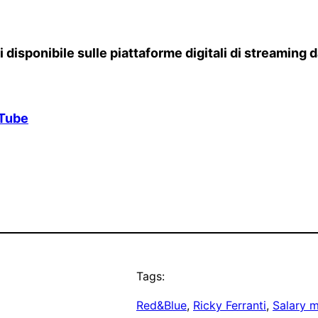
i disponibile sulle piattaforme digitali di streaming 
Tube
Tags:
Red&Blue
, 
Ricky Ferranti
, 
Salary 