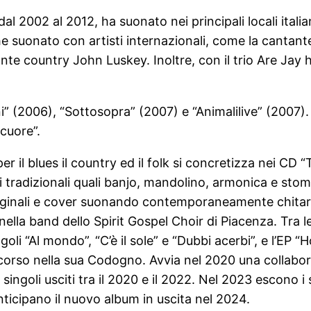
al 2002 al 2012, ha suonato nei principali locali itali
he suonato con artisti internazionali, come la cantante
ante country John Luskey. Inoltre, con il trio Are Jay
i” (2006), “Sottosopra” (2007) e “Animalilive” (2007). 
 cuore”.
er il blues il country ed il folk si concretizza nei CD 
 tradizionali quali banjo, mandolino, armonica e stomp
ginali e cover suonando contemporaneamente chitarr
 nella band dello Spirit Gospel Choir di Piacenza. Tra 
ngoli “Al mondo”, “C’è il sole” e “Dubbi acerbi”, e l’E
scorso nella sua Codogno. Avvia nel 2020 una collabo
singoli usciti tra il 2020 e il 2022. Nel 2023 escono i 
ticipano il nuovo album in uscita nel 2024.