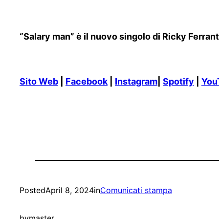
“Salary man” è il nuovo singolo di Ricky Ferrant
Sito Web
|
Facebook
|
Instagram
|
Spotify
|
You
Posted
April 8, 2024
in
Comunicati stampa
by
master