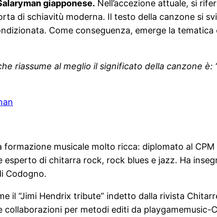
l Salaryman giapponese.
Nell’accezione attuale, si rife
rta di schiavitù moderna. Il testo della canzone si svi
ì condizionata. Come conseguenza, emerge la tematica d
 che riassume al meglio il significato della canzone è
yman
na formazione musicale molto ricca: diplomato al CPM 
de esperto di chitarra rock, rock blues e jazz. Ha ins
 di Codogno.
ome il “Jimi Hendrix tribute” indetto dalla rivista Chita
i e collaborazioni per metodi editi da playgamemusic-C