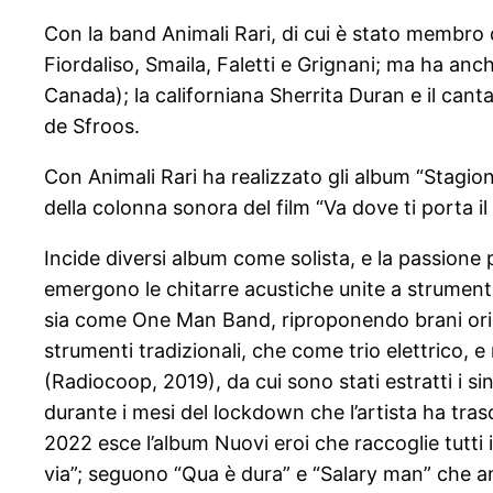
Con la band Animali Rari, di cui è stato membro d
Fiordaliso, Smaila, Faletti e Grignani; ma ha anc
Canada); la californiana Sherrita Duran e il cant
de Sfroos.
Con Animali Rari ha realizzato gli album “Stagion
della colonna sonora del film “Va dove ti porta il
Incide diversi album come solista, e la passione p
emergono le chitarre acustiche unite a strumenti
sia come One Man Band, riproponendo brani ori
strumenti tradizionali, che come trio elettrico, e
(Radiocoop, 2019), da cui sono stati estratti i si
durante i mesi del lockdown che l’artista ha tra
2022 esce l’album Nuovi eroi che raccoglie tutti i 
via”; seguono “Qua è dura” e “Salary man” che an