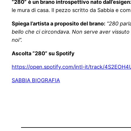
“280”
è un brano introspettivo nato dall’esige
le mura di casa. Il pezzo scritto da Sabbia e c
Spiega l’artista a proposito del brano:
“280 parla
bello che ci circondava. Non serve aver vissuto
noi”.
Ascolta “280” su Spotify
https://open.spotify.com/intl-it/track/4S2
SABBIA BIOGRAFIA