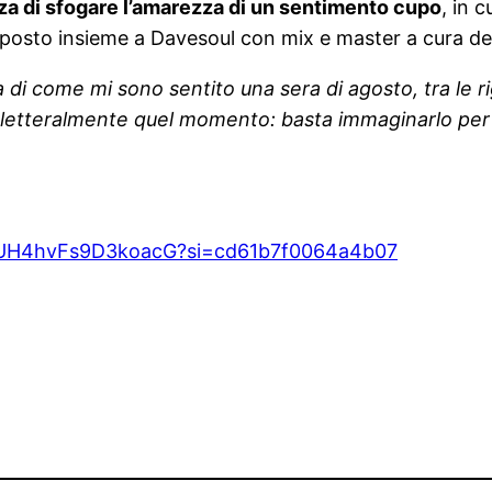
nza di sfogare l’amarezza di un sentimento cupo
, in 
omposto insieme a Davesoul con mix e master a cura d
 di come mi sono sentito una sera di agosto, tra le ri
 letteralmente quel momento: basta immaginarlo per c
EOH4UH4hvFs9D3koacG?si=cd61b7f0064a4b07