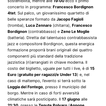
sostenibilità, mentre alle
19:00
ecco il primo
concerto in programma:
Francesco Bordignon
4tet
. Sul palco, un giovanissimo quartetto di
belle speranze formato da
Jacopo Fagioli
(tromba),
Luca Zennaro
(chitarra),
Francesco
Bordignon
(contrabbasso) e
Zeno Le Moglie
(batteria). Diretta dal talentuoso contrabbassista
jazz e compositore Bordignon, questa energica
formazione proporrà brani originali dei quattro
componenti più standard della tradizione
jazzistica (ri)arrangiati in chiave moderna. Il
costo del biglietto, uguale per tutti i live, è di
15
Euro
(
gratuito per ragazzi/e Under 13
) e, nel
caso di maltempo, l’evento si terrà sotto la
Loggia del Fontego
, presso il municipio del
borgo. Mentre in caso di forti avversità
climatiche sarà posticipato. Il
17 giugno
alle
21:30
, presso le
Tenute Polvaro
(
Annone