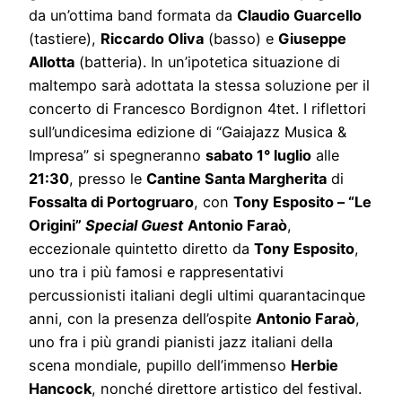
da un’ottima band formata da
Claudio Guarcello
(tastiere),
Riccardo Oliva
(basso) e
Giuseppe
Allotta
(batteria). In un’ipotetica situazione di
maltempo sarà adottata la stessa soluzione per il
concerto di Francesco Bordignon 4tet. I riflettori
sull’undicesima edizione di “Gaiajazz Musica &
Impresa” si spegneranno
sabato 1° luglio
alle
21:30
, presso le
Cantine Santa Margherita
di
Fossalta di Portogruaro
, con
Tony Esposito – “Le
Origini”
Special Guest
Antonio Faraò
,
eccezionale quintetto diretto da
Tony Esposito
,
uno tra i più famosi e rappresentativi
percussionisti italiani degli ultimi quarantacinque
anni, con la presenza dell’ospite
Antonio Faraò
,
uno fra i più grandi pianisti jazz italiani della
scena mondiale, pupillo dell’immenso
Herbie
Hancock
, nonché direttore artistico del festival.