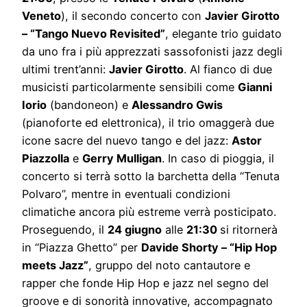
Veneto
), il secondo concerto con
Javier Girotto
– “Tango Nuevo Revisited”
, elegante trio guidato
da uno fra i più apprezzati sassofonisti jazz degli
ultimi trent’anni:
Javier Girotto
. Al fianco di due
musicisti particolarmente sensibili come
Gianni
Iorio
(bandoneon) e
Alessandro Gwis
(pianoforte ed elettronica), il trio omaggerà due
icone sacre del nuevo tango e del jazz:
Astor
Piazzolla
e
Gerry Mulligan
. In caso di pioggia, il
concerto si terrà sotto la barchetta della “Tenuta
Polvaro”, mentre in eventuali condizioni
climatiche ancora più estreme verrà posticipato.
Proseguendo, il
24 giugno
alle
21:30
si ritornerà
in “Piazza Ghetto” per
Davide Shorty – “Hip Hop
meets Jazz”
, gruppo del noto cantautore e
rapper che fonde Hip Hop e jazz nel segno del
groove e di sonorità innovative, accompagnato