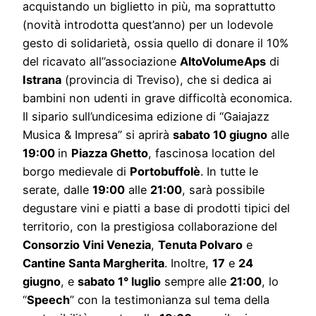
acquistando un biglietto in più, ma soprattutto
(novità introdotta quest’anno) per un lodevole
gesto di solidarietà, ossia quello di donare il 10%
del ricavato all’’associazione
AltoVolumeAps
di
Istrana
(provincia di Treviso), che si dedica ai
bambini non udenti in grave difficoltà economica.
Il sipario sull’undicesima edizione di “Gaiajazz
Musica & Impresa” si aprirà
sabato 10 giugno
alle
19:00
in
Piazza Ghetto
, fascinosa location del
borgo medievale di
Portobuffolè
. In tutte le
serate, dalle
19:00
alle
21:00
, sarà possibile
degustare vini e piatti a base di prodotti tipici del
territorio, con la prestigiosa collaborazione del
Consorzio Vini Venezia
,
Tenuta Polvaro
e
Cantine Santa Margherita
. Inoltre,
17
e
24
giugno
, e
sabato 1° luglio
sempre alle
21:00
, lo
“
Speech
” con la testimonianza sul tema della